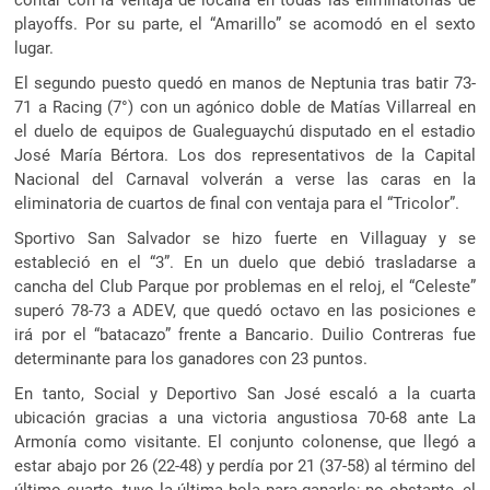
playoffs. Por su parte, el “Amarillo” se acomodó en el sexto
lugar.
El segundo puesto quedó en manos de Neptunia tras batir 73-
71 a Racing (7°) con un agónico doble de Matías Villarreal en
el duelo de equipos de Gualeguaychú disputado en el estadio
José María Bértora. Los dos representativos de la Capital
Nacional del Carnaval volverán a verse las caras en la
eliminatoria de cuartos de final con ventaja para el “Tricolor”.
Sportivo San Salvador se hizo fuerte en Villaguay y se
estableció en el “3”. En un duelo que debió trasladarse a
cancha del Club Parque por problemas en el reloj, el “Celeste”
superó 78-73 a ADEV, que quedó octavo en las posiciones e
irá por el “batacazo” frente a Bancario. Duilio Contreras fue
determinante para los ganadores con 23 puntos.
En tanto, Social y Deportivo San José escaló a la cuarta
ubicación gracias a una victoria angustiosa 70-68 ante La
Armonía como visitante. El conjunto colonense, que llegó a
estar abajo por 26 (22-48) y perdía por 21 (37-58) al término del
último cuarto, tuvo la última bola para ganarlo; no obstante, el