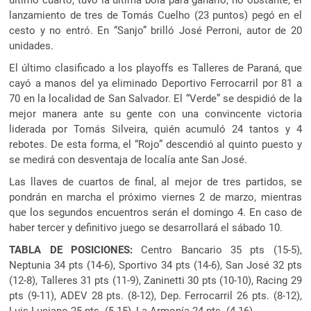
lanzamiento de tres de Tomás Cuelho (23 puntos) pegó en el
cesto y no entró. En “Sanjo” brilló José Perroni, autor de 20
unidades.
El último clasificado a los playoffs es Talleres de Paraná, que
cayó a manos del ya eliminado Deportivo Ferrocarril por 81 a
70 en la localidad de San Salvador. El “Verde” se despidió de la
mejor manera ante su gente con una convincente victoria
liderada por Tomás Silveira, quién acumuló 24 tantos y 4
rebotes. De esta forma, el “Rojo” descendió al quinto puesto y
se medirá con desventaja de localía ante San José.
Las llaves de cuartos de final, al mejor de tres partidos, se
pondrán en marcha el próximo viernes 2 de marzo, mientras
que los segundos encuentros serán el domingo 4. En caso de
haber tercer y definitivo juego se desarrollará el sábado 10.
TABLA DE POSICIONES:
Centro Bancario 35 pts (15-5),
Neptunia 34 pts (14-6), Sportivo 34 pts (14-6), San José 32 pts
(12-8), Talleres 31 pts (11-9), Zaninetti 30 pts (10-10), Racing 29
pts (9-11), ADEV 28 pts. (8-12), Dep. Ferrocarril 26 pts. (8-12),
Luis Luciano 25 pts. (5-15), La Armonía 24 pts. (4-16).