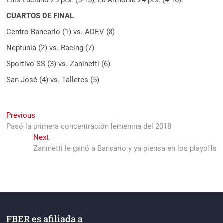
CUARTOS DE FINAL
Centro Bancario (1) vs. ADEV (8)
Neptunia (2) vs. Racing (7)
Sportivo SS (3) vs. Zaninetti (6)
San José (4) vs. Talleres (5)
Navegación
Previous
Previous
post:
Pasó la primera concentración femenina del 2018
de
Next
Next
entradas
post:
Zaninetti le ganó a Bancario y ya piensa en los playoffs
FBER es afiliada a