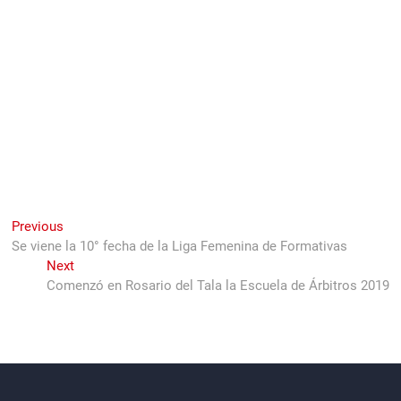
Navegación
Previous
Previous
post:
Se viene la 10° fecha de la Liga Femenina de Formativas
de
Next
Next
entradas
post:
Comenzó en Rosario del Tala la Escuela de Árbitros 2019