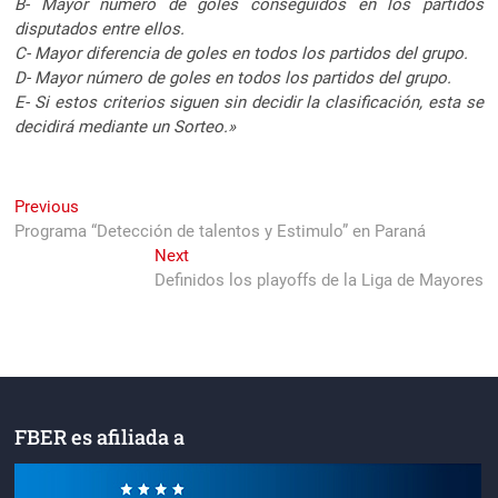
B- Mayor número de goles conseguidos en los partidos
disputados entre ellos.
C- Mayor diferencia de goles en todos los partidos del grupo.
D- Mayor número de goles en todos los partidos del grupo.
E- Si estos criterios siguen sin decidir la clasificación, esta se
decidirá mediante un Sorteo.»
Navegación
Previous
Previous
post:
Programa “Detección de talentos y Estimulo” en Paraná
de
Next
Next
entradas
post:
Definidos los playoffs de la Liga de Mayores
FBER es afiliada a