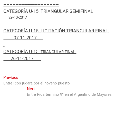
——————————
————————
CATEGORÍA U-15:
TRIANGULAR
SEMIFINAL
29-10-2017
CATEGORÍA U-15: LICITACIÓN
TRIANGULAR
FINAL
07-11-2017
CATEGORÍA U-15:
TRIANGULAR
FINAL
26-11-2017
Navegación
Previous
Previous
post:
Entre Ríos jugará por el noveno puesto
de
Next
Next
entradas
post:
Entre Ríos terminó 9° en el Argentino de Mayores