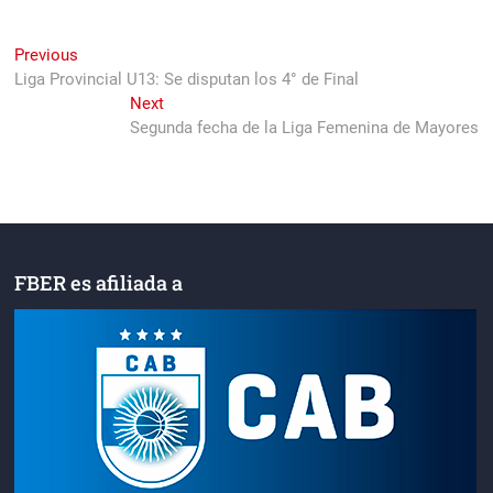
Navegación
Previous
Previous
post:
Liga Provincial U13: Se disputan los 4° de Final
de
Next
Next
entradas
post:
Segunda fecha de la Liga Femenina de Mayores
FBER es afiliada a