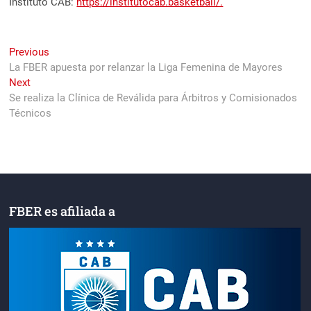
Instituto CAB:
https://institutocab.basketball/.
Navegación
Previous
Previous
post:
La FBER apuesta por relanzar la Liga Femenina de Mayores
de
Next
Next
entradas
post:
Se realiza la Clínica de Reválida para Árbitros y Comisionados
Técnicos
FBER es afiliada a