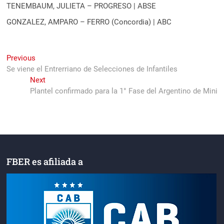
TENEMBAUM, JULIETA – PROGRESO | ABSE
GONZALEZ, AMPARO – FERRO (Concordia) | ABC
Navegación
Previous
Previous
post:
Se viene el Entrerriano de Selecciones de Infantiles
de
Next
Next
entradas
post:
Plantel confirmado para la 1° Fase del Argentino de Mini
FBER es afiliada a