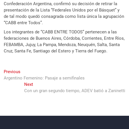
Confederación Argentina, confirmó su decisión de retirar la
presentación de la Lista “Federales Unidos por el Básquet” y
de tal modo quedó consagrada como lista única la agrupación
“CABB entre Todos”.
Los integrantes de “CABB ENTRE TODOS” pertenecen a las
federaciones de Buenos Aires, Córdoba, Corrientes, Entre Ríos,
FEBAMBA, Jujuy, La Pampa, Mendoza, Neuquén, Salta, Santa
Cruz, Santa Fe, Santiago del Estero y Tierra del Fuego.
Navegación
Previous
Previous
post:
Argentino Femenino: Pasaje a semifinales
de
Next
Next
entradas
post:
Con un gran segundo tiempo, ADEV batió a Zaninetti