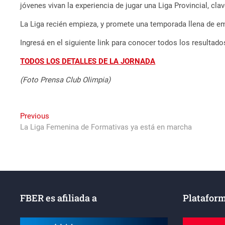
jóvenes vivan la experiencia de jugar una Liga Provincial, cl
La Liga recién empieza, y promete una temporada llena de em
Ingresá en el siguiente link para conocer todos los resultado
TODOS LOS DETALLES DE LA JORNADA
(Foto Prensa Club Olimpia)
Navegación
Previous
Previous
post:
La Liga Femenina de Formativas ya está en marcha
de
entradas
FBER es afiliada a
Plataform