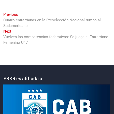
Navegación
Previous
Previous
post:
Cuatro entrerrianas en la Preselección Nacional rumbo al
de
Sudamericano
entradas
Next
Next
post:
Vuelven las competencias federativas: Se juega el Entrerriano
Femenino U17
FBER es afiliada a