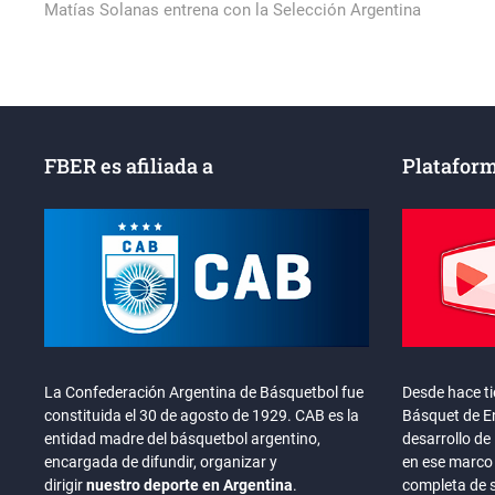
post:
Matías Solanas entrena con la Selección Argentina
de
entradas
FBER es afiliada a
Plataform
La Confederación Argentina de Básquetbol fue
Desde hace t
constituida el 30 de agosto de 1929. CAB es la
Básquet de En
entidad madre del básquetbol argentino,
desarrollo de 
encargada de difundir, organizar y
en ese marco 
dirigir
nuestro deporte en Argentina
.
completa de 