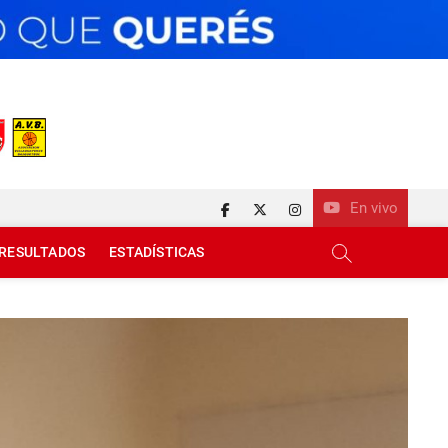
En vivo
facebook
twitter
instagram
RESULTADOS
ESTADÍSTICAS