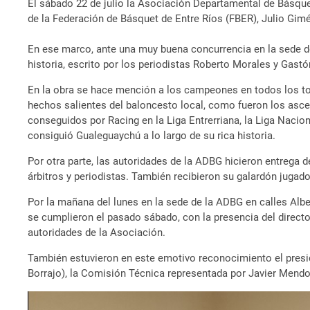
El sábado 22 de julio la Asociación Departamental de Básque
de la Federación de Básquet de Entre Ríos (FBER), Julio Gim
En ese marco, ante una muy buena concurrencia en la sede de 
historia, escrito por los periodistas Roberto Morales y Gastó
En la obra se hace mención a los campeones en todos los tor
hechos salientes del baloncesto local, como fueron los ascens
conseguidos por Racing en la Liga Entrerriana, la Liga Nacio
consiguió Gualeguaychú a lo largo de su rica historia.
Por otra parte, las autoridades de la ADBG hicieron entrega d
árbitros y periodistas. También recibieron su galardón jugad
Por la mañana del lunes en la sede de la ADBG en calles Alb
se cumplieron el pasado sábado, con la presencia del directo
autoridades de la Asociación.
También estuvieron en este emotivo reconocimiento el presiden
Borrajo), la Comisión Técnica representada por Javier Mend