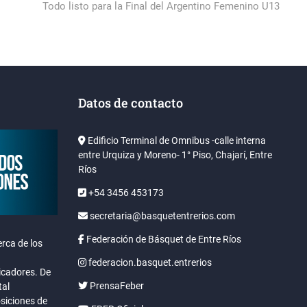
post:
Todo listo para la Final del Argentino Femenino U13
Datos de contacto
Edificio Terminal de Omnibus -calle interna
entre Urquiza y Moreno- 1° Piso, Chajarí, Entre
Ríos
+54 3456 453173
secretaria@basquetentrerios.com
Federación de Básquet de Entre Ríos
rca de los
federacion.basquet.entrerios
icadores. De
PrensaFeber
tal
osiciones de