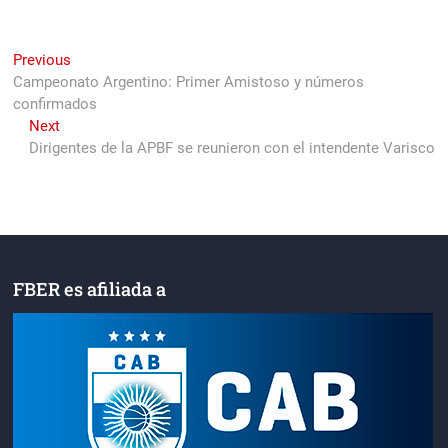
Navegación
Previous
Previous
post:
Campeonato Argentino: Primer Amistoso y números
de
confirmados
entradas
Next
Next
post:
Dirigentes de la APBF se reunieron con el intendente Varisco
FBER es afiliada a