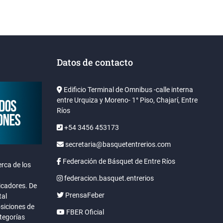
Datos de contacto
Edificio Terminal de Omnibus -calle interna
entre Urquiza y Moreno- 1° Piso, Chajarí, Entre
Ríos
+54 3456 453173
secretaria@basquetentrerios.com
Federación de Básquet de Entre Ríos
rca de los
federacion.basquet.entrerios
icadores. De
PrensaFeber
tal
osiciones de
FBER Oficial
ategorías