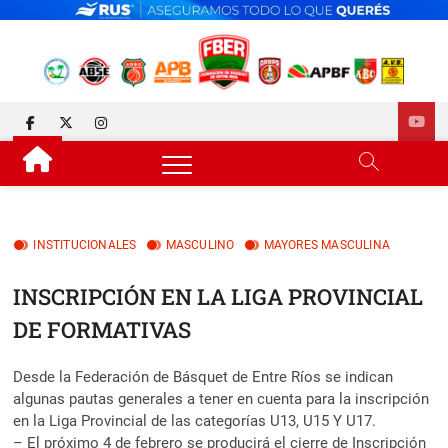
Skip
to
content
FEDERACIÓN DE BÁSQUET
DESDE 1929 JUNTO AL BÁSQUET PROVINCIAL
facebook
twitter
instagram
DE ENTRE RÍOS
INSTITUCIONALES
MASCULINO
MAYORES MASCULINA
INSCRIPCIÓN EN LA LIGA PROVINCIAL
DE FORMATIVAS
Desde la Federación de Básquet de Entre Ríos se indican
algunas pautas generales a tener en cuenta para la inscripción
en la Liga Provincial de las categorías U13, U15 Y U17.
– El próximo 4 de febrero se producirá el cierre de Inscripción