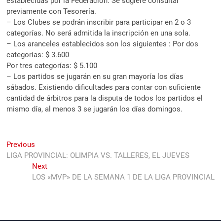
establecidas por la Federación. Se sugiere consultar
previamente con Tesorería.
– Los Clubes se podrán inscribir para participar en 2 o 3
categorías. No será admitida la inscripción en una sola.
– Los aranceles establecidos son los siguientes : Por dos
categorías: $ 3.600
Por tres categorías: $ 5.100
– Los partidos se jugarán en su gran mayoría los días
sábados. Existiendo dificultades para contar con suficiente
cantidad de árbitros para la disputa de todos los partidos el
mismo día, al menos 3 se jugarán los días domingos.
Navegación
Previous
Previous
post:
LIGA PROVINCIAL: OLIMPIA VS. TALLERES, EL JUEVES
de
Next
Next
entradas
post:
LOS «MVP» DE LA SEMANA 1 DE LA LIGA PROVINCIAL