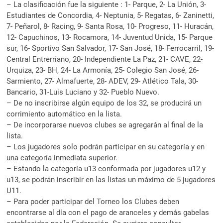
– La clasificación fue la siguiente : 1- Parque, 2- La Unión, 3-
Estudiantes de Concordia, 4- Neptunia, 5- Regatas, 6- Zaninetti,
7- Peñarol, 8- Racing, 9- Santa Rosa, 10- Progreso, 11- Huracán,
12- Capuchinos, 13- Rocamora, 14- Juventud Unida, 15- Parque
sur, 16- Sportivo San Salvador, 17- San José, 18- Ferrocarril, 19-
Central Entrerriano, 20- Independiente La Paz, 21- CAVE, 22-
Urquiza, 23- BH, 24- La Armonía, 25- Colegio San José, 26-
Sarmiento, 27- Almafuerte, 28- ADEV, 29- Atlético Tala, 30-
Bancario, 31-Luis Luciano y 32- Pueblo Nuevo.
– De no inscribirse algún equipo de los 32, se producirá un
corrimiento automático en la lista.
– De incorporarse nuevos clubes se agregarán al final de la
lista.
– Los jugadores solo podrán participar en su categoría y en
una categoría inmediata superior.
– Estando la categoría u13 conformada por jugadores u12 y
u13, se podrán inscribir en las listas un máximo de 5 jugadores
U11.
– Para poder participar del Torneo los Clubes deben
encontrarse al día con el pago de aranceles y demás gabelas