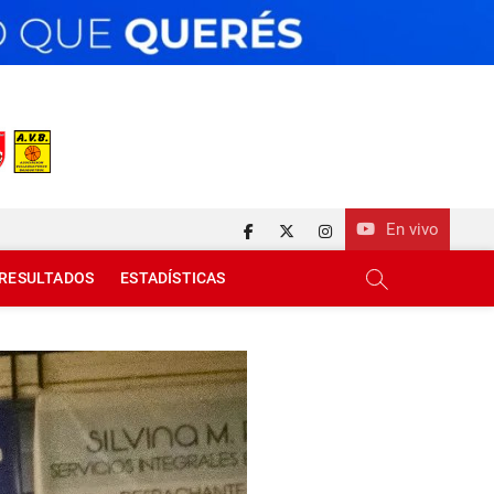
En vivo
facebook
twitter
instagram
RESULTADOS
ESTADÍSTICAS