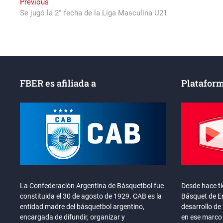
Navegación
Previous
Previous
post:
Se jugó la 2° fecha de la Liga Masculina U21
de
entradas
FBER es afiliada a
Plataform
La Confederación Argentina de Básquetbol fue
Desde hace t
constituida el 30 de agosto de 1929. CAB es la
Básquet de En
entidad madre del básquetbol argentino,
desarrollo de 
encargada de difundir, organizar y
en ese marco 