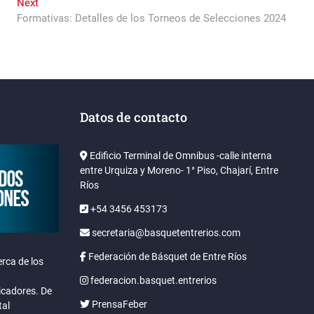
Next
Next
post:
Formativas: Detalles de los Torneos de Selecciones 2024
Datos de contacto
Edificio Terminal de Omnibus -calle interna
entre Urquiza y Moreno- 1° Piso, Chajarí, Entre
Ríos
+54 3456 453173
secretaria@basquetentrerios.com
Federación de Básquet de Entre Ríos
rca de los
federacion.basquet.entrerios
icadores. De
PrensaFeber
tal