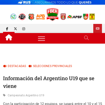
Skip
to
content
FEDERACIÓN DE BÁSQUET
DESDE 1929 JUNTO AL BÁSQUET PROVINCIAL
facebook
twitter
instagram
DE ENTRE RÍOS
DESTACADAS
SELECCIONES PROVINCIALES
Información del Argentino U19 que se
viene
Campeonato Argentino U19
Con la participación de 12 equipos, se jugará entre el 10 y el 15