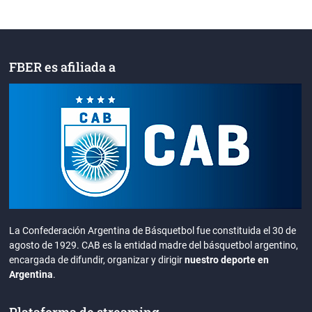
FBER es afiliada a
La Confederación Argentina de Básquetbol fue constituida el 30 de
agosto de 1929. CAB es la entidad madre del básquetbol argentino,
encargada de difundir, organizar y dirigir
nuestro deporte en
Argentina
.
Plataforma de streaming