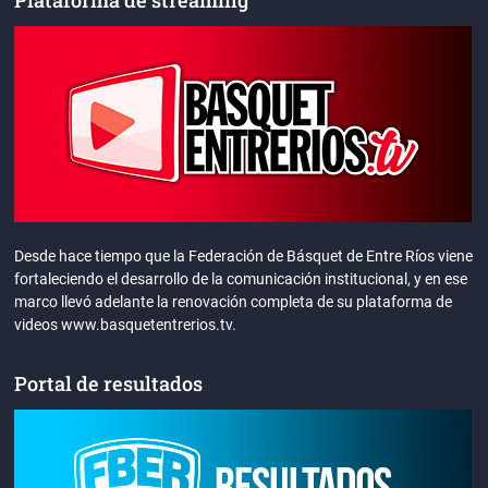
Desde hace tiempo que la Federación de Básquet de Entre Ríos viene
fortaleciendo el desarrollo de la comunicación institucional, y en ese
marco llevó adelante la renovación completa de su plataforma de
videos www.basquetentrerios.tv.
Portal de resultados