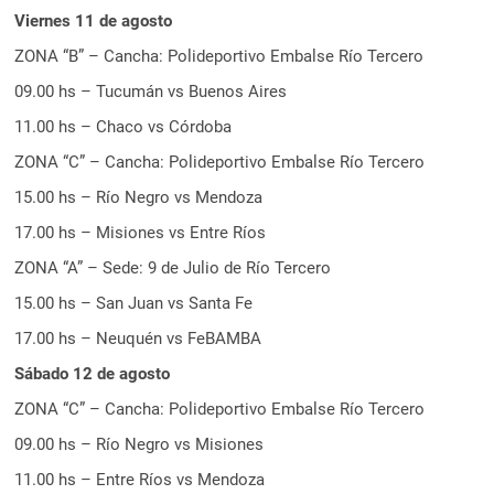
Viernes 11 de agosto
ZONA “B” – Cancha: Polideportivo Embalse Río Tercero
09.00 hs – Tucumán vs Buenos Aires
11.00 hs – Chaco vs Córdoba
ZONA “C” – Cancha: Polideportivo Embalse Río Tercero
15.00 hs – Río Negro vs Mendoza
17.00 hs – Misiones vs Entre Ríos
ZONA “A” – Sede: 9 de Julio de Río Tercero
15.00 hs – San Juan vs Santa Fe
17.00 hs – Neuquén vs FeBAMBA
Sábado 12 de agosto
ZONA “C” – Cancha: Polideportivo Embalse Río Tercero
09.00 hs – Río Negro vs Misiones
11.00 hs – Entre Ríos vs Mendoza