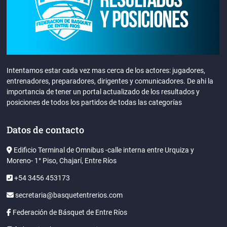
Intentamos estar cada vez mas cerca de los actores: jugadores,
entrenadores, preparadores, dirigentes y comunicadores. De ahi la
importancia de tener un portal actualizado de los resultados y
posiciones de todos los partidos de todas las categorías
Datos de contacto
Edificio Terminal de Omnibus -calle interna entre Urquiza y
Moreno- 1° Piso, Chajarí, Entre Ríos
+54 3456 453173
secretaria@basquetentrerios.com
Federación de Básquet de Entre Ríos