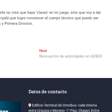
e no creo que haya ‘claves’ en mi juego, sino que voy a dar
 ojalá que logre convencer al cuerpo técnico que puedo ser
s y Primera División.
Next
Next
post:
Renovación de autoridades en AEBER
Datos de contacto
Edificio Terminal de Omnibus -calle interna
entre Urquiza y Moreno- 1° Piso, Chajarí, Entre