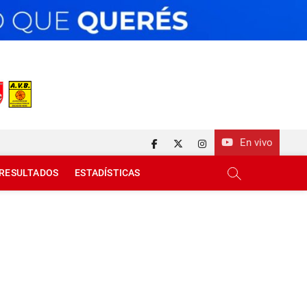
En vivo
facebook
twitter
instagram
RESULTADOS
ESTADÍSTICAS