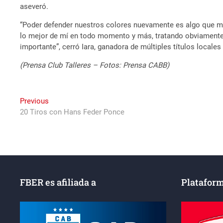
aseveró.
“Poder defender nuestros colores nuevamente es algo que me
lo mejor de mí en todo momento y más, tratando obviamente d
importante”, cerró Iara, ganadora de múltiples títulos locale
(Prensa Club Talleres – Fotos: Prensa CABB)
Navegación
Previous
Previous
post:
20 Tiros con Hans Feder Ponce
de
entradas
FBER es afiliada a
Plataform