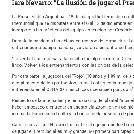
Iara Navarro: “La ilusión de jugar el 
La Preselección Argentina U18 de básquetbol femenino cont
Premundial que se disputará entre el 6 al 12 de diciembre en 
incorporó a las prácticas del equipo conducido por Gregorio 
Durante la pandemia las chicas entrenaron de forma virtual d
entrenar como equipo nacional, volvieron a encontrarse físi
“La verdad que regresar a la cancha fue algo hermoso. Creo 
lindo. Volver a los entrenamientos con las chicas de la sel
Por otra parte, la jugadora del “Rojo” (18 años y 1.89 m. de
cumplimiento de los protocolos, lo cual está siendo maneja
entrenando en el CENARD y las chicas que siguen por zoom”
Respecto de la intensidad y el entusiasmo del plantel “albic
haber empezado a entrenar en agosto vía zoom, en mi opinión
intensidad sigue siendo alta y la buena predisposición de pa
Cabe recordar que Navarro fue parte del equipo que fue bron
de jugar el Premundial es muy grande. Mi primera participaci