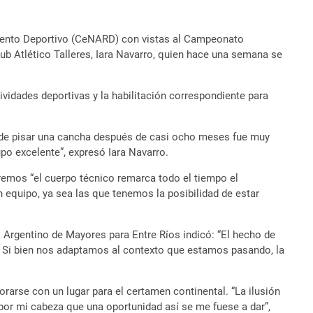
miento Deportivo (CeNARD) con vistas al Campeonato
lub Atlético Talleres, Iara Navarro, quien hace una semana se
ividades deportivas y la habilitación correspondiente para
d de pisar una cancha después de casi ocho meses fue muy
po excelente”, expresó Iara Navarro.
tremos “el cuerpo técnico remarca todo el tiempo el
quipo, ya sea las que tenemos la posibilidad de estar
o Argentino de Mayores para Entre Ríos indicó: “El hecho de
o. Si bien nos adaptamos al contexto que estamos pasando, la
arse con un lugar para el certamen continental. “La ilusión
 por mi cabeza que una oportunidad así se me fuese a dar”,