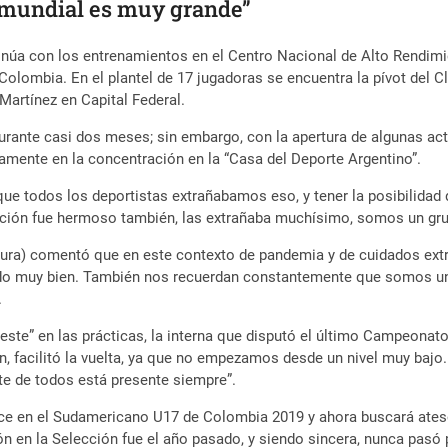
Premundial es muy grande”
inúa con los entrenamientos en el Centro Nacional de Alto Rendi
Colombia. En el plantel de 17 jugadoras se encuentra la pívot del C
Martínez en Capital Federal.
urante casi dos meses; sin embargo, con la apertura de algunas act
camente en la concentración en la “Casa del Deporte Argentino”.
que todos los deportistas extrañabamos eso, y tener la posibilida
ección fue hermoso también, las extrañaba muchísimo, somos un gru
 altura) comentó que en este contexto de pandemia y de cuidados ex
do muy bien. También nos recuerdan constantemente que somos un e
.
eleste” en las prácticas, la interna que disputó el último Campeonat
, facilitó la vuelta, ya que no empezamos desde un nivel muy baj
rte de todos está presente siempre”.
ce en el Sudamericano U17 de Colombia 2019 y ahora buscará atesor
ón en la Selección fue el año pasado, y siendo sincera, nunca pasó