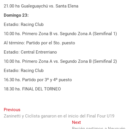
21.00 hs Gualeguaychú vs. Santa Elena
Domingo 23:
Estadio: Racing Club
10.00 hs. Primero Zona B vs. Segundo Zona A (Semifinal 1)
Al término: Partido por el 5to. puesto
Estadio: Central Entrerriano
10.00 hs. Primero Zona A vs. Segundo Zona B (Semifinal 2)
Estadio: Racing Club
16.30 hs. Partido por 3º y 4º puesto
18.30 hs. FINAL DEL TORNEO
Navegación
Previous
Previous
post:
Zaninetti y Ciclista ganaron en el inicio del Final Four U19
de
Next
Next
entradas
post:
Recién partimos a Neuquén