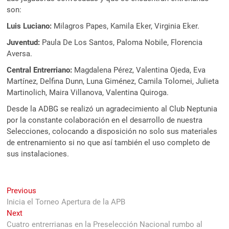
son:
Luis Luciano:
Milagros Papes, Kamila Eker, Virginia Eker.
Juventud:
Paula De Los Santos, Paloma Nobile, Florencia
Aversa.
Central Entrerriano:
Magdalena Pérez, Valentina Ojeda, Eva
Martínez, Delfina Dunn, Luna Giménez, Camila Tolomei, Julieta
Martinolich, Maira Villanova, Valentina Quiroga.
Desde la ADBG se realizó un agradecimiento al Club Neptunia
por la constante colaboración en el desarrollo de nuestra
Selecciones, colocando a disposición no solo sus materiales
de entrenamiento si no que así también el uso completo de
sus instalaciones.
Navegación
Previous
Previous
post:
Inicia el Torneo Apertura de la APB
de
Next
Next
entradas
post:
Cuatro entrerrianas en la Preselección Nacional rumbo al