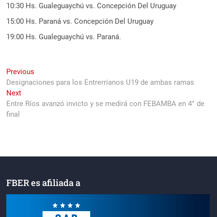
10:30 Hs. Gualeguaychú vs. Concepción Del Uruguay
15:00 Hs. Paraná vs. Concepción Del Uruguay
19:00 Hs. Gualeguaychú vs. Paraná.
Navegación
Previous
Previous
post:
Designaciones para los Entrerrianos U19 de ambas ramas
de
Next
Next
entradas
post:
Entre Ríos avanzó invicto y se medirá con FEBAMBA en 4° de
final
FBER es afiliada a