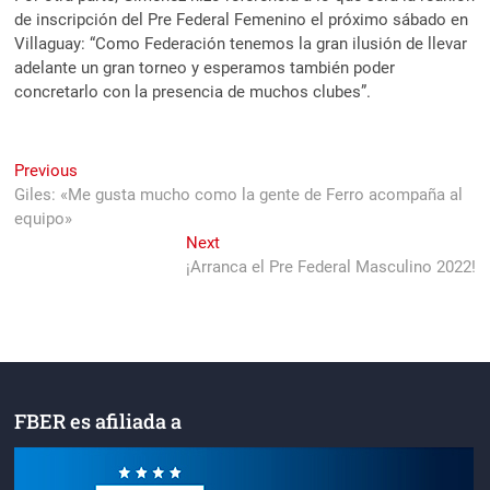
de inscripción del Pre Federal Femenino el próximo sábado en
Villaguay: “Como Federación tenemos la gran ilusión de llevar
adelante un gran torneo y esperamos también poder
concretarlo con la presencia de muchos clubes”.
Navegación
Previous
Previous
post:
Giles: «Me gusta mucho como la gente de Ferro acompaña al
de
equipo»
entradas
Next
Next
post:
¡Arranca el Pre Federal Masculino 2022!
FBER es afiliada a