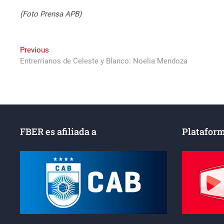
(Foto Prensa APB)
Navegación
Previous
Previous
post:
Entrerrianos de Celeste y Blanco: Noelia Mendoza
de
entradas
FBER es afiliada a
Plataform