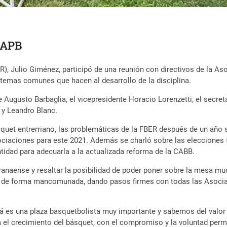
a APB
ER), Julio Giménez, participó de una reunión con directivos de la 
r temas comunes que hacen al desarrollo de la disciplina.
 Augusto Barbaglia, el vicepresidente Horacio Lorenzetti, el secreta
 y Leandro Blanc.
básquet entrerriano, las problemáticas de la FBER después de un añ
ciaciones para este 2021. Además se charló sobre las elecciones fed
entidad para adecuarla a la actualizada reforma de la CABB.
Paranaense y resaltar la posibilidad de poder poner sobre la mesa
e forma mancomunada, dando pasos firmes con todas las Asociacion
ná es una plaza basquetbolista muy importante y sabemos del valor 
l crecimiento del básquet, con el compromiso y la voluntad permane