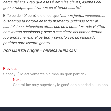
cerca del aro. Creo que esas fueron las claves, además del
gran arranque que tuvimos en el tercer cuarto.”
El “pibe de 40” cerró diciendo que
“fuimos justos vencedores,
buscamos la victoria en todo momento, pudimos rotar al
plantel, tener intensidad atrás, que de a poco los más viejitos
nos vamos acoplando y pese a ese cierre del primer tiempo
logramos manejar el partido y cerrarlo con un resultado
positivo ante nuestra gente
«.
POR MARTIN POQUE – PRENSA HURACÁN
Navegación
Previous
Previous
post:
Sangoy: “Colectivamente hicimos un gran partido»
de
Next
Next
entradas
post:
Central fue muy superior y le ganó con claridad a Luciano