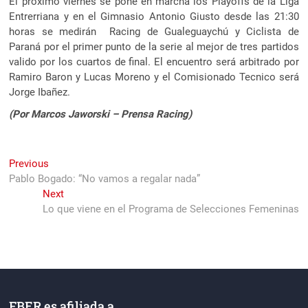
El próximo viernes se pone en marcha los Playoffs de la Liga
Entrerriana y en el Gimnasio Antonio Giusto desde las 21:30
horas se medirán Racing de Gualeguaychú y Ciclista de
Paraná por el primer punto de la serie al mejor de tres partidos
valido por los cuartos de final. El encuentro será arbitrado por
Ramiro Baron y Lucas Moreno y el Comisionado Tecnico será
Jorge Ibañez.
(Por Marcos Jaworski – Prensa Racing)
Navegación
Previous
Previous
post:
Pablo Bogado: “No vamos a regalar nada”
de
Next
Next
entradas
post:
Lo que viene en el Programa de Selecciones Femeninas
FBER es afiliada a