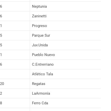
76
Neptunia
46
Zaninetti
71
Progreso
55
Parque Sur
75
Juv.Unida
11
Pueblo Nuevo
46
C.Entrerriano
1
Atlético Tala
-20
Regatas
52
LaArmonía
68
Ferro Cda