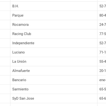
B.H.
52-
Parque
80-
Rocamora
24-
Racing Club
77-
Independiente
52-
Luciano
71-
La Unión
55-
Almafuerte
20-
Bancario
ene
Sarmiento
65-
SyD San Jose
65-