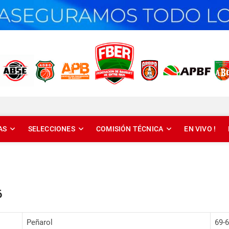
T DE ENTRE RÍOS
AS
SELECCIONES
COMISIÓN TÉCNICA
EN VIVO !
6
Peñarol
69-