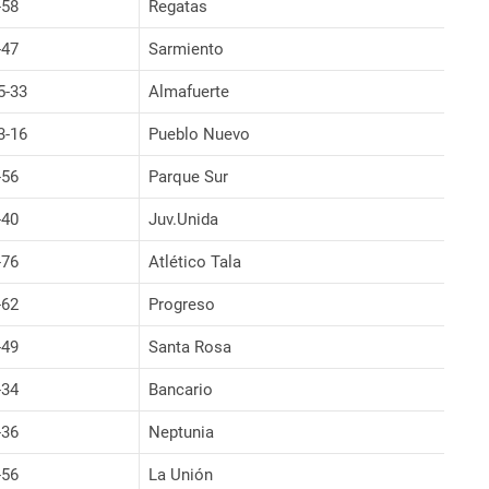
-58
Regatas
-47
Sarmiento
5-33
Almafuerte
3-16
Pueblo Nuevo
-56
Parque Sur
-40
Juv.Unida
-76
Atlético Tala
-62
Progreso
-49
Santa Rosa
-34
Bancario
-36
Neptunia
-56
La Unión