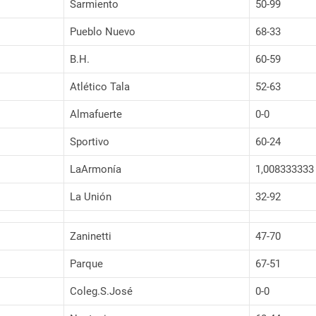
Sarmiento
50-99
Pueblo Nuevo
68-33
B.H.
60-59
Atlético Tala
52-63
Almafuerte
0-0
Sportivo
60-24
LaArmonía
1,008333333
La Unión
32-92
Zaninetti
47-70
Parque
67-51
Coleg.S.José
0-0