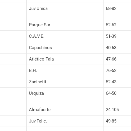
Juv.Unida
68-82
Parque Sur
52-62
C.A.V.E.
51-39
Capuchinos
40-63
Atlético Tala
47-66
B.H.
76-52
Zaninetti
52-43
Urquiza
64-50
Almafuerte
24-105
Juv.Felic.
49-85