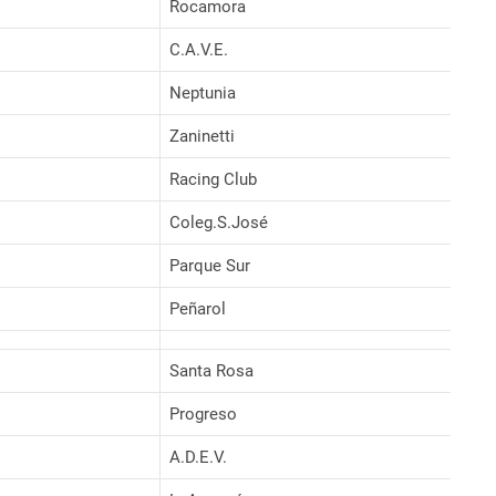
Rocamora
C.A.V.E.
Neptunia
Zaninetti
Racing Club
Coleg.S.José
Parque Sur
Peñarol
Santa Rosa
Progreso
A.D.E.V.