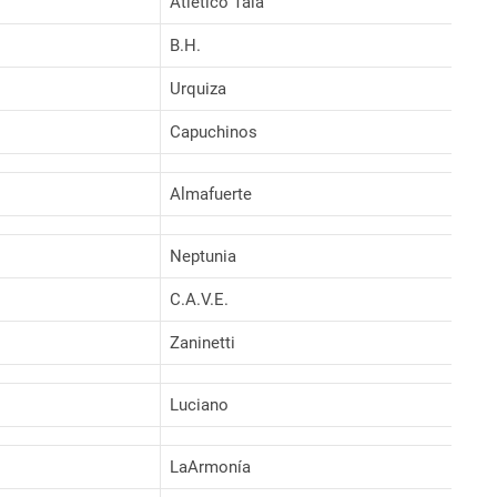
Atlético Tala
B.H.
Urquiza
Capuchinos
Almafuerte
Neptunia
C.A.V.E.
Zaninetti
Luciano
LaArmonía