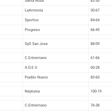
Santa Rosa
82-30
LaArmonía
30-67
Sportivo
84-64
Progreso
66-45
SyD San Jose
88-09
C.Entrerriano
61-66
A.D.E.V.
60-28
Pueblo Nuevo
83-60
Neptunia
100-19
C.Entrerriano
76-38