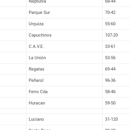
Neptunia
68-44
Parque Sur
70-42
Urquiza
55-60
Capuchinos
107-20
C.A.V.E.
33-61
La Unión
53-56
Regatas
69-44
Peñarol
96-36
Ferro Cda
58-46
Huracan
59-50
Luciano
31-120