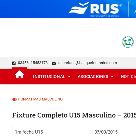
Skip
to
content
FEDERACIÓN DE BÁSQUE
DESDE 1929 JUNTO AL BÁSQUET PROVINCIAL
03456- 15453173
secretaria@basquetentrerios.com
INSTITUCIONAL
ASOCIACIONES
NOTICI
FORMATIVAS MASCULINO
Fixture Completo U15 Masculino – 201
1ra fecha U15
07/03/2015