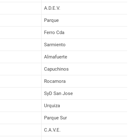
A.D.E.V.
Parque
Ferro Cda
Sarmiento
Almafuerte
Capuchinos
Rocamora
SyD San Jose
Urquiza
Parque Sur
C.A.V.E.