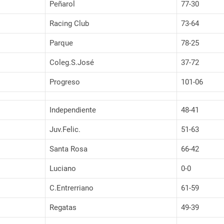
Peñarol
77-30
Racing Club
73-64
Parque
78-25
Coleg.S.José
37-72
Progreso
101-06
Independiente
48-41
Juv.Felic.
51-63
Santa Rosa
66-42
Luciano
0-0
C.Entrerriano
61-59
Regatas
49-39