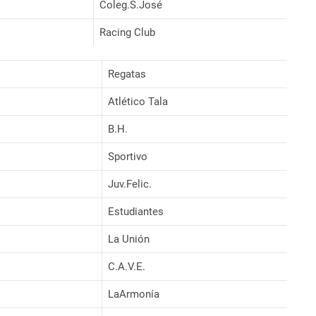
Coleg.S.José
Racing Club
Regatas
Atlético Tala
B.H.
Sportivo
Juv.Felic.
Estudiantes
La Unión
C.A.V.E.
LaArmonía