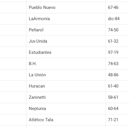
Pueblo Nuevo
67-46
LaArmonía
dic-84
Peñarol
74-50
Juv.Unida
61-32
Estudiantes
97-19
B.H.
74-63
La Unión
48-86
Huracan
61-40
Zaninetti
58-61
Neptunia
60-64
Atlético Tala
71-21