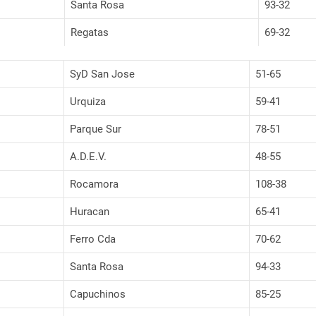
Santa Rosa
93-32
Regatas
69-32
SyD San Jose
51-65
Urquiza
59-41
Parque Sur
78-51
A.D.E.V.
48-55
Rocamora
108-38
Huracan
65-41
Ferro Cda
70-62
Santa Rosa
94-33
Capuchinos
85-25