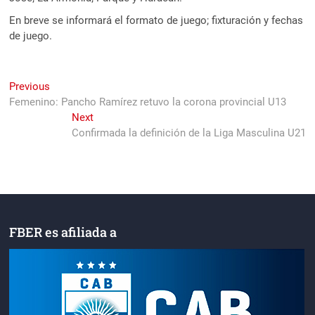
En breve se informará el formato de juego; fixturación y fechas
de juego.
Navegación
Previous
Previous
post:
Femenino: Pancho Ramírez retuvo la corona provincial U13
de
Next
Next
entradas
post:
Confirmada la definición de la Liga Masculina U21
FBER es afiliada a