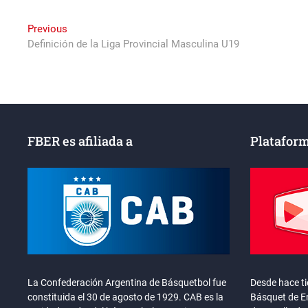
Navegación
Previous
Previous
post:
Definición de la Liga Provincial Masculina U19
de
entradas
FBER es afiliada a
Plataform
La Confederación Argentina de Básquetbol fue
Desde hace t
constituida el 30 de agosto de 1929. CAB es la
Básquet de En