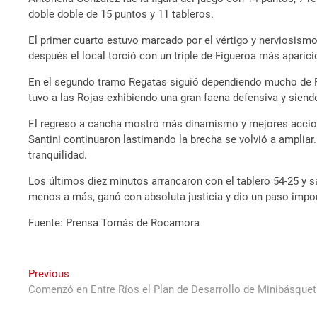
doble doble de 15 puntos y 11 tableros.
El primer cuarto estuvo marcado por el vértigo y nerviosism
después el local torció con un triple de Figueroa más aparici
En el segundo tramo Regatas siguió dependiendo mucho de Ro
tuvo a las Rojas exhibiendo una gran faena defensiva y siend
El regreso a cancha mostró más dinamismo y mejores accion
Santini continuaron lastimando la brecha se volvió a amplia
tranquilidad.
Los últimos diez minutos arrancaron con el tablero 54-25 y 
menos a más, ganó con absoluta justicia y dio un paso import
Fuente: Prensa Tomás de Rocamora
Navegación
Previous
Previous
post:
Comenzó en Entre Ríos el Plan de Desarrollo de Minibásque
de
entradas