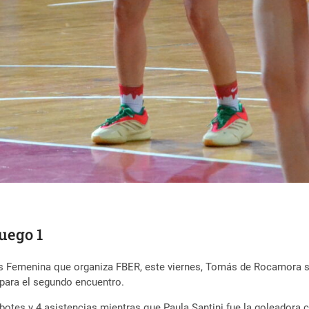
uego 1
ores Femenina que organiza FBER, este viernes, Tomás de Rocamora 
 para el segundo encuentro.
ebotes y 4 asistencias mientras que Paula Santini fue la goleadora c