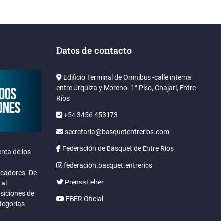
Datos de contacto
Edificio Terminal de Omnibus -calle interna
entre Urquiza y Moreno- 1° Piso, Chajarí, Entre
Ríos
+54 3456 453173
secretaria@basquetentrerios.com
Federación de Básquet de Entre Ríos
rca de los
federacion.basquet.entrerios
icadores. De
PrensaFeber
tal
osiciones de
FBER Oficial
ategorías