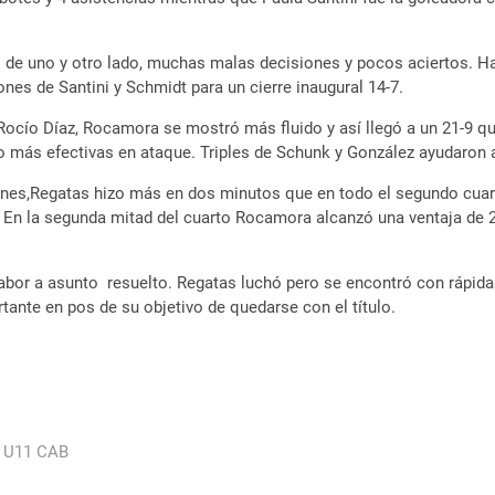
o de uno y otro lado, muchas malas decisiones y pocos aciertos. Ha
ones de Santini y Schmidt para un cierre inaugural 14-7.
cío Díaz, Rocamora se mostró más fluido y así llegó a un 21-9 que
o más efectivas en ataque. Triples de Schunk y González ayudaron a 
es,Regatas hizo más en dos minutos que en todo el segundo cuarto
r. En la segunda mitad del cuarto Rocamora alcanzó una ventaja de 
sabor a asunto resuelto. Regatas luchó pero se encontró con rápida
ante en pos de su objetivo de quedarse con el título.
t U11 CAB