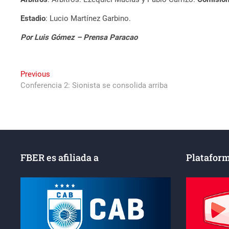
Estadio
: Lucio Martínez Garbino.
Por Luis Gómez – Prensa Paracao
Navegación
Previous
Previous
post:
Conferencia 2: Sionista se consolida arriba
de
entradas
FBER es afiliada a
Plataform