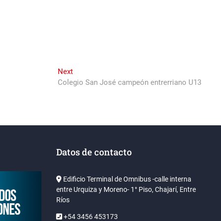
Next
Next
post:
Colegio San José campeón entrerriano U13
Datos de contacto
Edificio Terminal de Omnibus -calle interna
entre Urquiza y Moreno- 1° Piso, Chajarí, Entre
Ríos
+54 3456 453173