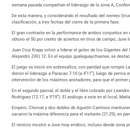
semana pasada compartían el liderazgo de la zona A, Confere
De esta manera, y considerando el resultado del viernes (tri
clasificación, a tres fechas del cierre de la primera fase.
El gran contraste en la
performance
de ambos conjuntos en el 
obtuvo el 50 por ciento de aciertos en tiros de campo, Juve 
Juan Cruz Krapp volvió a liderar el goleo de los Gigantes de
Alejandro Zilli) 12. En el equipo gualeguaychuense, se dest
El juego se inició sin sobresaltos, con paridad que rompió Lado
dieron el liderazgo a Paracao 7-10 (a 4’11”), luego de yerro
intervención de los máximos anotadores, para que el primer p
En el segundo parcial, el doble y el libre cobrado por Leandr
Rodríguez (12-17, a 9’19”). El análogo a este en el local, Matí
Empero, Chorvat y dos dobles de Agustín Caminos mantuvieron 
sacaron la máxima diferencia para el visitante (21-29), en pa
El reinicio mostró a Juve muy errático, incluso desde zona pi