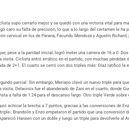
clista supo cerrarlo mejor y se quedó con una victoria vital para 
 caro su falta de precisión, lo que a lo largo del certamen le ha
ión cervical en los de Paraná, Facundo Mendoza y Agustín Richard, 
ue, pese a la paridad inicial, logró meter una carrera de 16 a 0. Do
a visita. Ciclista entró errático en el partido, con muchas pérdidas
ada de 2+1. El cuarto se cerró con dos triples más: Díaz ratificó la
undo parcial. Sin embargo, Meriano clavó un nuevo triple para que 
a visita. Delacroix fue el abanderado de Zani en el cuarto, donde G
vista a falta de 1:24 para el descanso largo. Otro triple Verde sobre
uió achicar la brecha a 7 puntos, gracias a las conversiones de En
triple-, Brandolin y Enzo empataron el partido que una conversión d
. Apareció Hansen con un doble y luego un triple para devolverle al