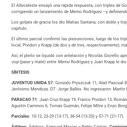
El Albiceleste ensayó una rápida respuesta, con triples de G
corrigiendo un lanzamiento de Memo Rodríguez –y definiendo 
Los golpes de gracia los dio Matías Santana, con doble y tri
capítulo.
El último parcial confirmó las presunciones, luego de los tr
local, Pividori y Krapp (de dos y de tres, respectivamente), ma
Así, el pleito se liquidó con antelación y Nicolás Giorello 
oop
(pase y mate) entre
Memo
Rodríguez y Juan Krapp le dio 
SÍNTESIS
JUVENTUD UNIDA 57
: Gonzalo Pryszczuk 11, Abel Pascual 8
Jerónimo Mendoza. DT: Jorge Balbis. No ingresaron: Martín B
PARACAO 71
: Juan Cruz Krapp 19, Franco Pividori 13, Román
Agustín Caminos 6, Tomás Guzmán, Felipe Mitre y Enzo Borg
Parciales
: 10-12, 23-29 (13-17), 36-54 (13-25) y 57-71 (21-17).
Árbitros
: Árbitros: Ezequiel Macías y Pablo Carrizo.
Comisio