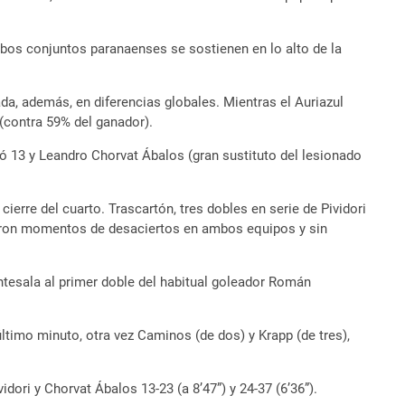
mbos conjuntos paranaenses se sostienen en lo alto de la
ada, además, en diferencias globales. Mientras el Auriazul
(contra 59% del ganador).
mó 13 y Leandro Chorvat Ábalos (gran sustituto del lesionado
cierre del cuarto. Trascartón, tres dobles en serie de Pividori
inieron momentos de desaciertos en ambos equipos y sin
 antesala al primer doble del habitual goleador Román
ltimo minuto, otra vez Caminos (de dos) y Krapp (de tres),
ori y Chorvat Ábalos 13-23 (a 8’47”) y 24-37 (6’36”).