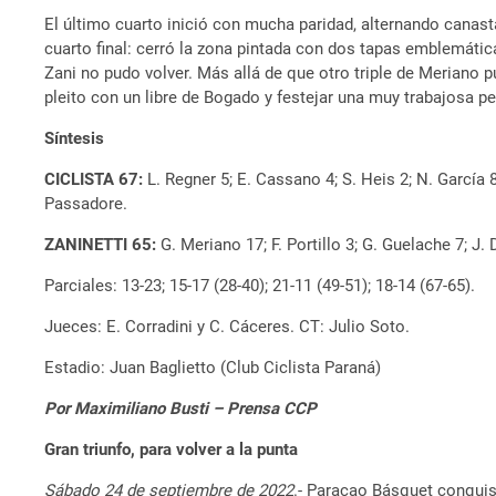
El último cuarto inició con mucha paridad, alternando canasta
cuarto final: cerró la zona pintada con dos tapas emblemátic
Zani no pudo volver. Más allá de que otro triple de Meriano p
pleito con un libre de Bogado y festejar una muy trabajosa pe
Síntesis
CICLISTA 67:
L. Regner 5; E. Cassano 4; S. Heis 2; N. García 
Passadore.
ZANINETTI 65:
G. Meriano 17; F. Portillo 3; G. Guelache 7; J. 
Parciales: 13-23; 15-17 (28-40); 21-11 (49-51); 18-14 (67-65).
Jueces: E. Corradini y C. Cáceres. CT: Julio Soto.
Estadio: Juan Baglietto (Club Ciclista Paraná)
Por Maximiliano Busti – Prensa CCP
Gran triunfo, para volver a la punta
Sábado 24 de septiembre de 2022
.- Paracao Básquet conquis