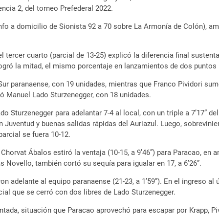
ncia 2, del torneo Prefederal 2022.
unfo a domicilio de Sionista 92 a 70 sobre La Armonía de Colón), a
tercer cuarto (parcial de 13-25) explicó la diferencia final sustent
logró la mitad, el mismo porcentaje en lanzamientos de dos puntos 
l Sur paranaense, con 19 unidades, mientras que Franco Pividori su
acó Manuel Lado Sturzenegger, con 18 unidades.
 Sturzenegger para adelantar 7-4 al local, con un triple a 7’17” del 
s en Juventud y buenas salidas rápidas del Auriazul. Luego, sobrev
arcial se fuera 10-12.
o Chorvat Ábalos estiró la ventaja (10-15, a 9’46”) para Paracao, en
as Novello, también cortó su sequía para igualar en 17, a 6’26”.
adelante al equipo paranaense (21-23, a 1’59”). En el ingreso al ú
rcial que se cerró con dos libres de Lado Sturzenegger.
ntada, situación que Paracao aprovechó para escapar por Krapp, Pivid