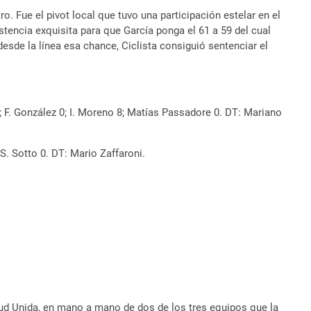
o. Fue el pivot local que tuvo una participación estelar en el
stencia exquisita para que García ponga el 61 a 59 del cual
esde la línea esa chance, Ciclista consiguió sentenciar el
 8; F. González 0; I. Moreno 8; Matías Passadore 0. DT: Mariano
; S. Sotto 0. DT: Mario Zaffaroni.
tud Unida, en mano a mano de dos de los tres equipos que la