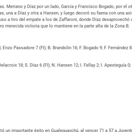
s. Meriano y Díaz por un lado, García y Francisco Bogado, por el otr
as, una a Díaz y otra a Hansen, y luego decoró su faena con una asi
uso a tiro del empate a los de Zaffaroni, donde Díaz desaprovechó d
ro merecida victoria que lo mantiene en la parte alta de la Zona B.
8; Enzo Passadore 7 (FI); B. Brandolin 16; F. Bogado 9; F. Fernández
Delacroix 18; S. Díaz 6 (FI); N. Hansen 12; I. Fellay 2; I. Apesteguía 0
tó un importante éxito en Gualeguaychú, al vencer 71 a 57 a Juven