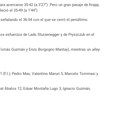
ra acercarse 35-42 (a 3’27”). Pero un gran pasaje de Krapp,
ció el 35-49 (a 1’44”).
 señalando el 36-54 con el que se cerró el penúltimo
 los esfuerzos de Lado Sturzenegger y de Pryszczuk en el
nos, Tomás Guzmán y Enzo Borgogno Mantay), mientras un
alley
1 (F.I.); Pedro Mas, Valentino Maruri 5, Marcelo Tommasi y
orvat Ábalos 12, Eduar Montaña Lugo 3, Ignacio Guzmán,