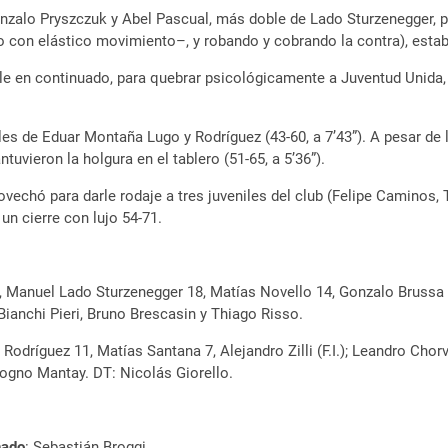
onzalo Pryszczuk y Abel Pascual, más doble de Lado Sturzenegger, pa
con elástico movimiento–, y robando y cobrando la contra), estable
ple en continuado, para quebrar psicológicamente a Juventud Unida,
iples de Eduar Montaña Lugo y Rodríguez (43-60, a 7’43”). A pesar de
ntuvieron la holgura en el tablero (51-65, a 5’36”).
aprovechó para darle rodaje a tres juveniles del club (Felipe Cami
un cierre con lujo 54-71.
, Manuel Lado Sturzenegger 18, Matías Novello 14, Gonzalo Brussa 
ianchi Pieri, Bruno Brescasin y Thiago Risso.
 Rodríguez 11, Matías Santana 7, Alejandro Zilli (F.I.); Leandro Ch
ogno Mantay. DT: Nicolás Giorello.
nado
: Sebastián Broggi.