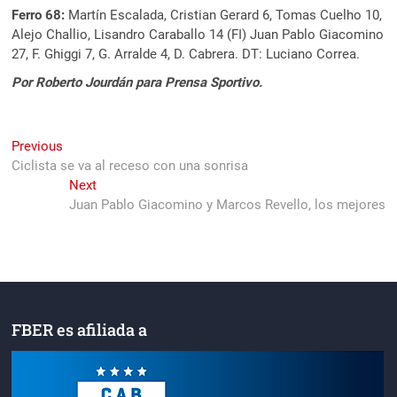
Ferro 68:
Martín Escalada, Cristian Gerard 6, Tomas Cuelho 10,
Alejo Challio, Lisandro Caraballo 14 (FI) Juan Pablo Giacomino
27, F. Ghiggi 7, G. Arralde 4, D. Cabrera. DT: Luciano Correa.
Por Roberto Jourdán para Prensa Sportivo.
Navegación
Previous
Previous
post:
Ciclista se va al receso con una sonrisa
de
Next
Next
entradas
post:
Juan Pablo Giacomino y Marcos Revello, los mejores
FBER es afiliada a