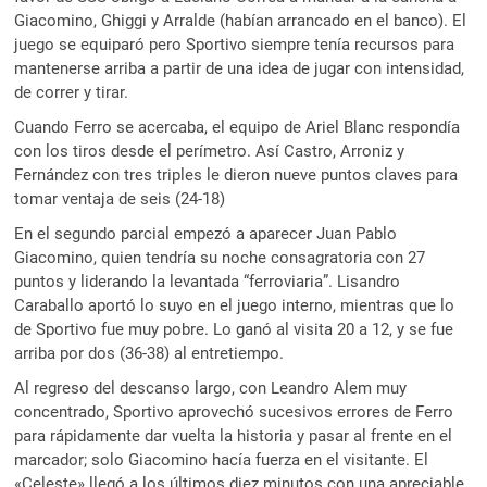
Giacomino, Ghiggi y Arralde (habían arrancado en el banco). El
juego se equiparó pero Sportivo siempre tenía recursos para
mantenerse arriba a partir de una idea de jugar con intensidad,
de correr y tirar.
Cuando Ferro se acercaba, el equipo de Ariel Blanc respondía
con los tiros desde el perímetro. Así Castro, Arroniz y
Fernández con tres triples le dieron nueve puntos claves para
tomar ventaja de seis (24-18)
En el segundo parcial empezó a aparecer Juan Pablo
Giacomino, quien tendría su noche consagratoria con 27
puntos y liderando la levantada “ferroviaria”. Lisandro
Caraballo aportó lo suyo en el juego interno, mientras que lo
de Sportivo fue muy pobre. Lo ganó al visita 20 a 12, y se fue
arriba por dos (36-38) al entretiempo.
Al regreso del descanso largo, con Leandro Alem muy
concentrado, Sportivo aprovechó sucesivos errores de Ferro
para rápidamente dar vuelta la historia y pasar al frente en el
marcador; solo Giacomino hacía fuerza en el visitante. El
«Celeste» llegó a los últimos diez minutos con una apreciable