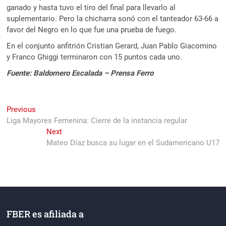
ganado y hasta tuvo el tiro del final para llevarlo al
suplementario. Pero la chicharra sonó con el tanteador 63-66 a
favor del Negro en lo que fue una prueba de fuego.
En el conjunto anfitrión Cristian Gerard, Juan Pablo Giacomino
y Franco Ghiggi terminaron con 15 puntos cada uno.
Fuente:
Baldomero Escalada – Prensa Ferro
Navegación
Previous
Previous
post:
Liga Mayores Femenina: Cierre de la instancia regular
de
Next
Next
entradas
post:
Mateo Díaz busca su lugar en el Sudamericano U17
FBER es afiliada a