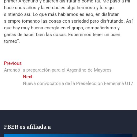
primer Argentino y quieren disfrutarlo como tal. Me pasó a mí
hace unos años y la verdad es algo hermoso y lo sigo
sintiendo así. Lo que más hablamos es eso, en disfrutar
siempre tomando las cosas con seriedad pero disfrutando. Así
que hay muy buena energía en el grupo, compañerismo y
ganas de hacer bien las cosas. Esperemos tener un buen
torneo”.
Navegación
Previous
Previous
post:
Arrancó la preparación para el Argentino de Mayores
de
Next
Next
entradas
post:
Nueva convocatoria de la Preselección Femenina U17
FBER es afiliada a