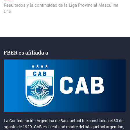
entradas
post:
Resultados y la continuidad de la Liga Provincial Masculina
U15
FBER es afiliada a
La Confederación Argentina de Básquetbol fue constituida el 30 de
agosto de 1929. CAB es la entidad madre del básquetbol argentino,