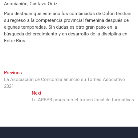
Asociación, Gustavo Ortíz.
Para destacar que este año los combinados de Colón tendrán
su regreso a la competencia provincial femenina después de
algunas temporadas. Sin dudas es otro gran paso en la
búsqueda del crecimiento y en desarrollo de la disciplina en
Entre Ríos.
Navegación
Previous
Previous
post:
La Asociación de Concordia anunció su Torneo Asociativo
de
2021
entradas
Next
Next
post:
La ARBPR programó el torneo local de formativas