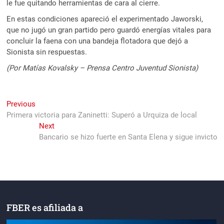
le fue quitando herramientas de cara al cierre.
En estas condiciones apareció el experimentado Jaworski,
que no jugó un gran partido pero guardó energías vitales para
concluir la faena con una bandeja flotadora que dejó a
Sionista sin respuestas.
(Por Matías Kovalsky – Prensa Centro Juventud Sionista)
Navegación
Previous
Previous
post:
Primera victoria para Zaninetti: Superó a Urquiza de local
de
Next
Next
entradas
post:
Bancario se hizo fuerte en Santa Elena y sigue invicto
FBER es afiliada a