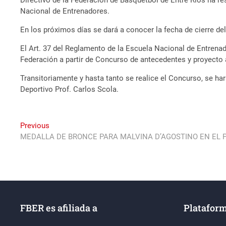
Directivo de la Federación de Basquetbol de Entre Ríos ha r
Nacional de Entrenadores.
En los próximos días se dará a conocer la fecha de cierre del
El Art. 37 del Reglamento de la Escuela Nacional de Entrenad
Federación a partir de Concurso de antecedentes y proyecto
Transitoriamente y hasta tanto se realice el Concurso, se ha
Deportivo Prof. Carlos Scola.
Navegación
Previous
Previous
post:
MEDALLA DE BRONCE PARA MALVINA D’AGOSTINO EN EL 
de
entradas
FBER es afiliada a
Plataform