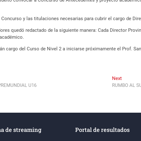
esuelto convocar a Concurso de Antecedentes y proyecto académico 
 Concurso y las titulaciones necesarias para cubrir el cargo de Dire
ores quedó redactado de la siguiente manera: Cada Director Provinc
 académico.
rán cargo del Curso de Nivel 2 a iniciarse próximamente el Prof. Sa
Next
Next
post:
PREMUNDIAL U16
RUMBO AL S
a de streaming
Portal de resultados