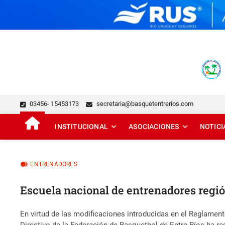
Skip
to
content
FEDERACIÓN DE BÁSQUE
DESDE 1929 JUNTO AL BÁSQUET PROVINCIAL
03456- 15453173
secretaria@basquetentrerios.com
INSTITUCIONAL
ASOCIACIONES
NOTICI
ENTRENADORES
Escuela nacional de entrenadores regió
En virtud de las modificaciones introducidas en el Reglamen