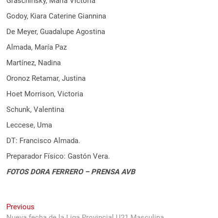
Graschinsky, María Victoria
Godoy, Kiara Caterine Giannina
De Meyer, Guadalupe Agostina
Almada, María Paz
Martínez, Nadina
Oronoz Retamar, Justina
Hoet Morrison, Victoria
Schunk, Valentina
Leccese, Uma
DT: Francisco Almada.
Preparador Físico: Gastón Vera.
FOTOS DORA FERRERO – PRENSA AVB
Navegación
Previous
Previous
post:
Nueva fecha de la Liga Provincial U21 Masculina