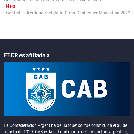
de
Next
Next
entradas
post:
Central Entrerriano recibió la Copa Challenger Masculina 2023
FBER es afiliada a
La Confederación Argentina de Básquetbol fue constituida el 30 de
agosto de 1929. CAB es la entidad madre del básquetbol argentino,