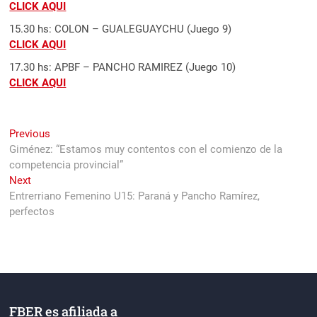
CLICK AQUI
15.30 hs: COLON – GUALEGUAYCHU (Juego 9)
CLICK AQUI
17.30 hs: APBF – PANCHO RAMIREZ (Juego 10)
CLICK AQUI
Navegación
Previous
Previous
post:
Giménez: “Estamos muy contentos con el comienzo de la
de
competencia provincial”
entradas
Next
Next
post:
Entrerriano Femenino U15: Paraná y Pancho Ramírez,
perfectos
FBER es afiliada a