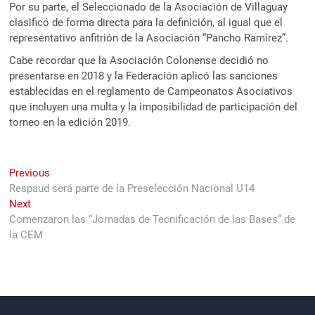
Por su parte, el Seleccionado de la Asociación de Villaguay
clasificó de forma directa para la definición, al igual que el
representativo anfitrión de la Asociación “Pancho Ramírez”.
Cabe recordar que la Asociación Colonense decidió no
presentarse en 2018 y la Federación aplicó las sanciones
establecidas en el reglamento de Campeonatos Asociativos
que incluyen una multa y la imposibilidad de participación del
torneo en la edición 2019.
Navegación
Previous
Previous
post:
Respaud será parte de la Preselección Nacional U14
de
Next
Next
entradas
post:
Comenzaron las “Jornadas de Tecnificación de las Bases” de
la CEM