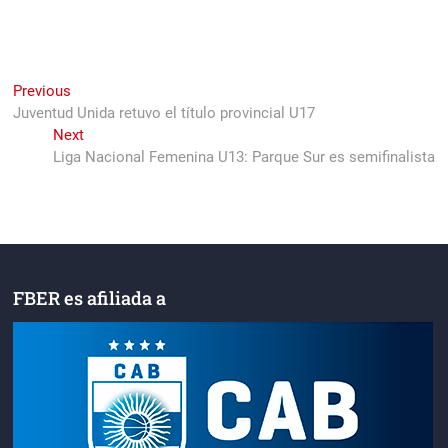
Navegación
Previous
Previous
post:
Juventud Unida retuvo el título provincial U17
de
Next
Next
entradas
post:
Liga Nacional Femenina U13: Parque Sur es semifinalista
FBER es afiliada a