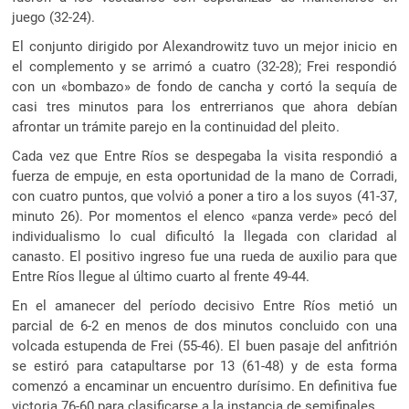
juego (32-24).
El conjunto dirigido por Alexandrowitz tuvo un mejor inicio en
el complemento y se arrimó a cuatro (32-28); Frei respondió
con un «bombazo» de fondo de cancha y cortó la sequía de
casi tres minutos para los entrerrianos que ahora debían
afrontar un trámite parejo en la continuidad del pleito.
Cada vez que Entre Ríos se despegaba la visita respondió a
fuerza de empuje, en esta oportunidad de la mano de Corradi,
con cuatro puntos, que volvió a poner a tiro a los suyos (41-37,
minuto 26). Por momentos el elenco «panza verde» pecó del
individualismo lo cual dificultó la llegada con claridad al
canasto. El positivo ingreso fue una rueda de auxilio para que
Entre Ríos llegue al último cuarto al frente 49-44.
En el amanecer del período decisivo Entre Ríos metió un
parcial de 6-2 en menos de dos minutos concluido con una
volcada estupenda de Frei (55-46). El buen pasaje del anfitrión
se estiró para catapultarse por 13 (61-48) y de esta forma
comenzó a encaminar un encuentro durísimo. En definitiva fue
victoria 76-60 para clasificarse a la instancia de semifinales.