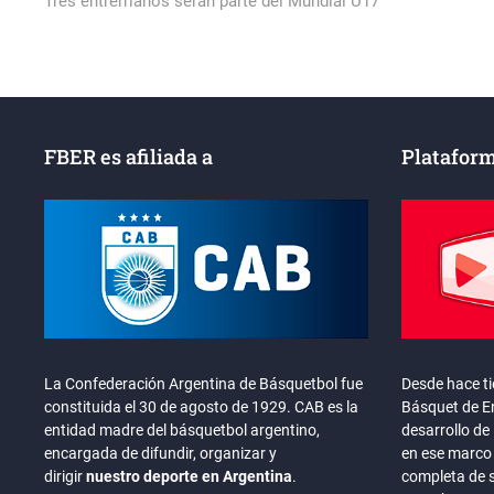
post:
Tres entrerrianos serán parte del Mundial U17
de
entradas
FBER es afiliada a
Plataform
La Confederación Argentina de Básquetbol fue
Desde hace t
constituida el 30 de agosto de 1929. CAB es la
Básquet de En
entidad madre del básquetbol argentino,
desarrollo de 
encargada de difundir, organizar y
en ese marco 
dirigir
nuestro deporte en Argentina
.
completa de 