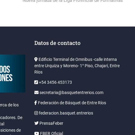
post:
Nueva jornada de la Liga Provincial de Formativas
Datos de contacto
Edificio Terminal de Omnibus -calle interna
entre Urquiza y Moreno- 1° Piso, Chajarí, Entre
Ríos
+54 3456 453173
secretaria@basquetentrerios.com
Federación de Básquet de Entre Ríos
rca de los
federacion.basquet.entrerios
icadores. De
PrensaFeber
tal
osiciones de
FBER Oficial