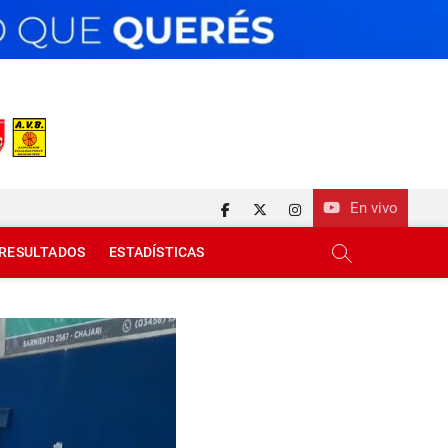
En vivo
facebook
twitter
instagram
RESULTADOS
ESTADÍSTICAS