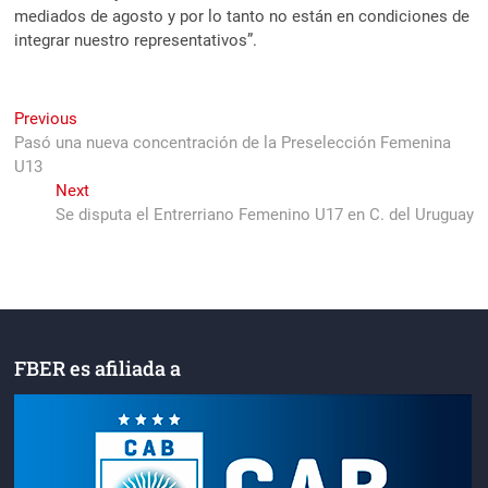
mediados de agosto y por lo tanto no están en condiciones de
integrar nuestro representativos”.
Navegación
Previous
Previous
post:
Pasó una nueva concentración de la Preselección Femenina
de
U13
entradas
Next
Next
post:
Se disputa el Entrerriano Femenino U17 en C. del Uruguay
FBER es afiliada a