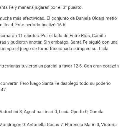
 Santa Fe y mañana
jugarán por el 3° puesto.
mucha más efectividad. El conjunto de Daniela Oldani metió
ilidad. Este período finalizó 16-6.
sumaron 11 rebotes. Por el lado de Entre Ríos, Camila
eras y pudieron anotar. Sin embargo, Santa Fe siguió con una
etiempo el juego se tornó friccionado e impreciso. Laila
trerrianas tuvieran un parcial a favor 12-6. Con gran corazón
 convertir. Pero luego Santa Fe desplegó todo su poderío
-47.
Pistochini 3, Agustina Linari 0, Lucía Operto 0, Camila
 Mondragón 0, Antonella Casas 7, Florencia Marín 0, Victoria