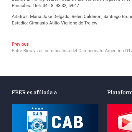
Parciales: 16-6, 34-18. 43-32, 59-47
Árbitros: María José Delgado, Belén Calderón, Santiago Brun
Estadio: Gimnasio Atilio Viglione de Trelew
Navegación
Previous
Previous
post:
Entre Ríos ya es semifinalista del Campeonato Argentino U1
de
entradas
FBER es afiliada a
Plataform