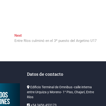
Next
Next
post:
Entre Ríos culminó en el 3º puesto del Argetino U17
Datos de contacto
Edificio Terminal de Omnibus -calle interna
entre Urquiza y Moreno- 1° Piso, Chajarí, Entre
Ríos
+54 3456 453173