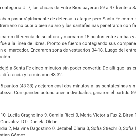
categoría U17, las chicas de Entre Ríos cayeron 59 a 47 frente a
graban pasar rápidamente de defensa a ataque pero Santa Fe como 
rerriano no cubrió bien su aro y las santafesinas penetraron con fac
acaron diferencia de su altura y marcaron 15 puntos entre ambas y 
y fue a la línea de libres. Pronto se fueron contagiando sus compañ
 en el marcador. Encararon zona de vestuarios 34-18. Luego del entr
ación.
ejó a Santa Fe cinco minutos sin poder convertir. De allí que las en
 diferencia y terminaron 43-32.
 5 puntos (43-38) y dejaron casi dos minutos a las santafesinas sin
 cabeza. Con grandes actuaciones individuales, ganaron el partido 59
 10, Lucila Cragnolino 9, Camila Ricci 0, María Victoria Fux 2, Birsa 
 González. DT: Daniela Oldani
ia 2, Malvina Dagostino 0, Jezabel Claria 0, Sofía Stiechr 0, Sofía
ristian Gómez