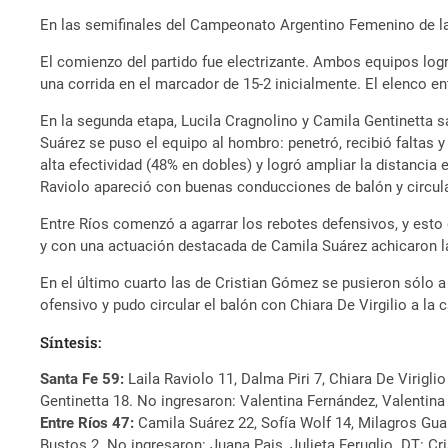
En las semifinales del Campeonato Argentino Femenino de la 
El comienzo del partido fue electrizante. Ambos equipos lo
una corrida en el marcador de 15-2 inicialmente. El elenco ent
En la segunda etapa, Lucila Cragnolino y Camila Gentinetta s
Suárez se puso el equipo al hombro: penetró, recibió faltas 
alta efectividad (48% en dobles) y logró ampliar la distancia
Raviolo apareció con buenas conducciones de balón y circul
Entre Ríos comenzó a agarrar los rebotes defensivos, y esto d
y con una actuación destacada de Camila Suárez achicaron la
En el último cuarto las de Cristian Gómez se pusieron sólo a
ofensivo y pudo circular el balón con Chiara De Virgilio a la
Síntesis:
Santa Fe 59:
Laila Raviolo 11, Dalma Piri 7, Chiara De Viriglio
Gentinetta 18. No ingresaron: Valentina Fernández, Valentina
Entre Ríos 47:
Camila Suárez 22, Sofía Wolf 14, Milagros Guard
Bustos 2. No ingresaron: Juana Pais, Julieta Feruglio. DT: C