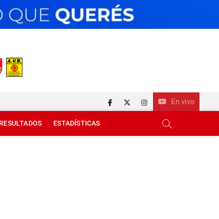
En vivo
facebook
twitter
instagram
RESULTADOS
ESTADÍSTICAS