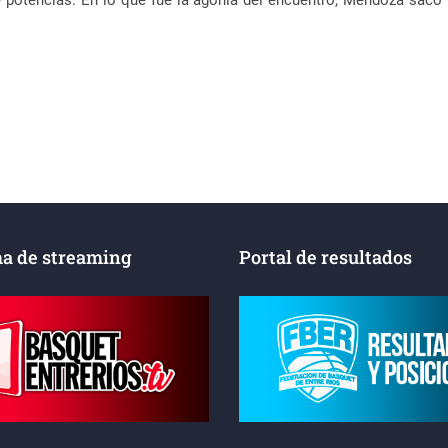
 potencias. En lo que fue la agonía del encuentro, Mendoza sacó 
a de streaming
Portal de resultados