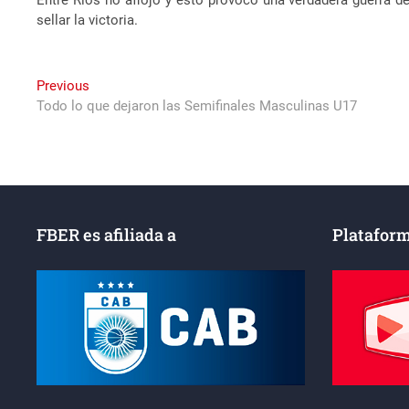
Entre Ríos no aflojó y esto provocó una verdadera guerra de
sellar la victoria.
Navegación
Previous
Previous
post:
Todo lo que dejaron las Semifinales Masculinas U17
de
entradas
FBER es afiliada a
Plataform