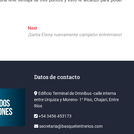
una leve ventaja de tres puntos y esto le alcanzó para poder
Next
Next
post:
¡Santa Elena nuevamente campeón entrerriano!
Datos de contacto
Edificio Terminal de Omnibus -calle interna
entre Urquiza y Moreno- 1° Piso, Chajarí, Entre
Ríos
+54 3456 453173
secretaria@basquetentrerios.com