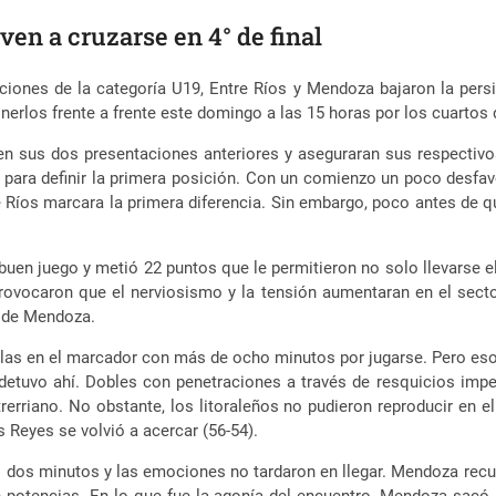
en a cruzarse en 4° de final
iones de la categoría U19, Entre Ríos y Mendoza bajaron la pers
nerlos frente a frente este domingo a las 15 horas por los cuartos d
en sus dos presentaciones anteriores y aseguraran sus respectiv
e para definir la primera posición. Con un comienzo un poco desf
re Ríos marcara la primera diferencia. Sin embargo, poco antes de q
buen juego y metió 22 puntos que le permitieron no solo llevarse el 
provocaron que el nerviosismo y la tensión aumentaran en el sect
n de Mendoza.
blas en el marcador con más de ocho minutos por jugarse. Pero eso
detuvo ahí. Dobles con penetraciones a través de resquicios impe
rerriano. No obstante, los litoraleños no pudieron reproducir en 
 Reyes se volvió a acercar (56-54).
 dos minutos y las emociones no tardaron en llegar. Mendoza recup