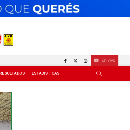
En vivo
facebook
twitter
instagram
RESULTADOS
ESTADÍSTICAS