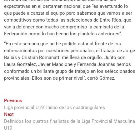
expectativas en el certamen nacional que “es aventurado lo
que puede alcanzar el equipo pero sabemos que vamos a ser
competitivos como todas las selecciones de Entre Ríos, que
van a defender con mucho compromiso la camiseta de la
Federación como lo han hecho los planteles anteriores”.
“En esta semana que no he podido estar al frente de los
entrenamientos por cuestiones personales, el trabajo de Jorge
Balbis y Cristian Romanatti me llena de orgullo. Junto con
Laura González, Javier Mancione y Fernanda Joannás hemos
conformado un brillante grupo de trabajo en los seleccionados
provinciales. Ellos son de primer nivel”, cerró Gómez.
Navegación
Previous
Previous
post:
Liga provincial U19: Inicio de los cuadrangulares
de
Next
Next
entradas
post:
Definidos los cuatros finalistas de la Liga Provincial Masculina
U19