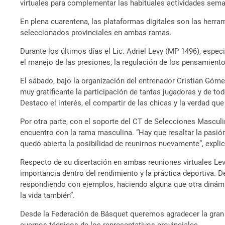
virtuales para complementar las habituales actividades sema
En plena cuarentena, las plataformas digitales son las herram
seleccionados provinciales en ambas ramas.
Durante los últimos días el Lic. Adriel Levy (MP 1496), espec
el manejo de las presiones, la regulación de los pensamiento
El sábado, bajo la organización del entrenador Cristian Gómez
muy gratificante la participación de tantas jugadoras y de t
Destaco el interés, el compartir de las chicas y la verdad qu
Por otra parte, con el soporte del CT de Selecciones Masculin
encuentro con la rama masculina. “Hay que resaltar la pasión
quedó abierta la posibilidad de reunirnos nuevamente”, explic
Respecto de su disertación en ambas reuniones virtuales Levy 
importancia dentro del rendimiento y la práctica deportiva. 
respondiendo con ejemplos, haciendo alguna que otra dinámic
la vida también”.
Desde la Federación de Básquet queremos agradecer la gran p