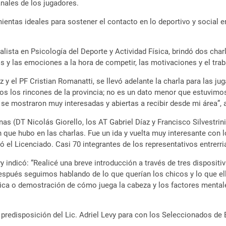
nales de los jugadores.
ientas ideales para sostener el contacto en lo deportivo y social e
ialista en Psicología del Deporte y Actividad Física, brindó dos ch
s y las emociones a la hora de competir, las motivaciones y el trab
 y el PF Cristian Romanatti, se llevó adelante la charla para las ju
odos los rincones de la provincia; no es un dato menor que estuvim
e se mostraron muy interesadas y abiertas a recibir desde mi área”, 
as (DT Nicolás Giorello, los AT Gabriel Díaz y Francisco Silvestrin
 que hubo en las charlas. Fue un ida y vuelta muy interesante con 
ó el Licenciado. Casi 70 integrantes de los representativos entrerr
indicó: “Realicé una breve introducción a través de tres dispositiva
Después seguimos hablando de lo que querían los chicos y lo que ell
a o demostración de cómo juega la cabeza y los factores mentales 
redisposición del Lic. Adriel Levy para con los Seleccionados de 