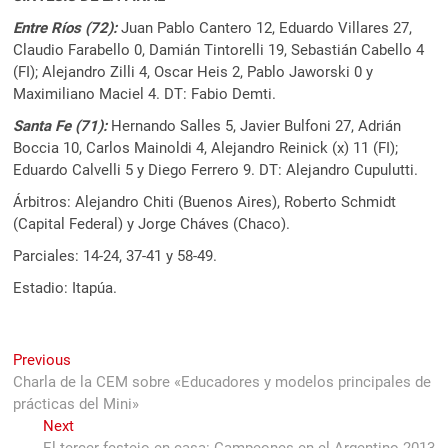
Entre Ríos (72):
Juan Pablo Cantero 12, Eduardo Villares 27,
Claudio Farabello 0, Damián Tintorelli 19, Sebastián Cabello 4
(FI); Alejandro Zilli 4, Oscar Heis 2, Pablo Jaworski 0 y
Maximiliano Maciel 4. DT: Fabio Demti.
Santa Fe (71):
Hernando Salles 5, Javier Bulfoni 27, Adrián
Boccia 10, Carlos Mainoldi 4, Alejandro Reinick (x) 11 (FI);
Eduardo Calvelli 5 y Diego Ferrero 9. DT: Alejandro Cupulutti.
Árbitros: Alejandro Chiti (Buenos Aires), Roberto Schmidt
(Capital Federal) y Jorge Cháves (Chaco).
Parciales: 14-24, 37-41 y 58-49.
Estadio: Itapúa.
Navegación
Previous
Previous
post:
Charla de la CEM sobre «Educadores y modelos principales de
de
prácticas del Mini»
entradas
Next
Next
post: