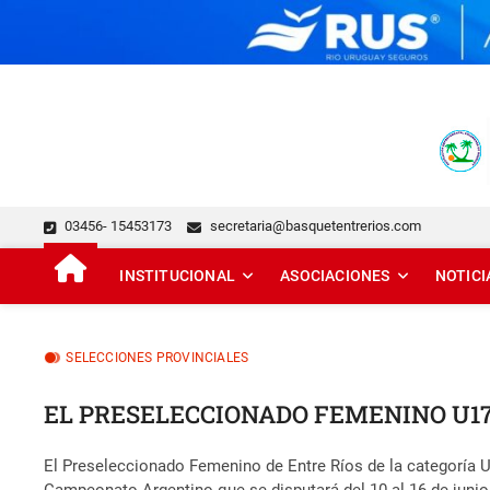
Skip
to
content
FEDERACIÓN DE BÁSQUE
DESDE 1929 JUNTO AL BÁSQUET PROVINCIAL
03456- 15453173
secretaria@basquetentrerios.com
INSTITUCIONAL
ASOCIACIONES
NOTICI
SELECCIONES PROVINCIALES
EL PRESELECCIONADO FEMENINO U1
El Preseleccionado Femenino de Entre Ríos de la categoría U1