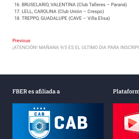
BRUSELARIO, VALENTINA (Club Talleres – Paraná)
LELL, CAROLINA (Club Unión – Crespo)
TREPPO, GUADALUPE (CAVE – Villa Elisa)
Navegación
Previous
Previous
post:
¡ATENCIÓN! MAÑANA 9/5 ES EL ULTIMO DIA PARA INSCRIP
de
entradas
FBER es afiliada a
Plataform