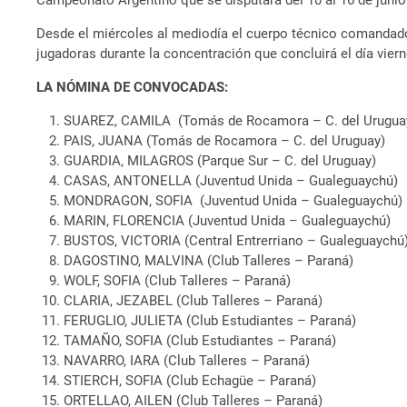
Campeonato Argentino que se disputará del 10 al 16 de junio 
Desde el miércoles al mediodía el cuerpo técnico comandado 
jugadoras durante la concentración que concluirá el día viern
LA NÓMINA DE CONVOCADAS:
SUAREZ, CAMILA (Tomás de Rocamora – C. del Urugua
PAIS, JUANA (Tomás de Rocamora – C. del Uruguay)
GUARDIA, MILAGROS (Parque Sur – C. del Uruguay)
CASAS, ANTONELLA (Juventud Unida – Gualeguaychú)
MONDRAGON, SOFIA (Juventud Unida – Gualeguaychú)
MARIN, FLORENCIA (Juventud Unida – Gualeguaychú)
BUSTOS, VICTORIA (Central Entrerriano – Gualeguaychú
DAGOSTINO, MALVINA (Club Talleres – Paraná)
WOLF, SOFIA (Club Talleres – Paraná)
CLARIA, JEZABEL (Club Talleres – Paraná)
FERUGLIO, JULIETA (Club Estudiantes – Paraná)
TAMAÑO, SOFIA (Club Estudiantes – Paraná)
NAVARRO, IARA (Club Talleres – Paraná)
STIERCH, SOFIA (Club Echagüe – Paraná)
ORTELLAO, AILEN (Club Talleres – Paraná)