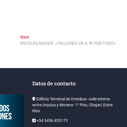
Next
Next
post:
NICOLÁS NADER: «TALLERES VA A IR POR TODO»
Datos de contacto
Edificio Terminal de Omnibus -calle interna
entre Urquiza y Moreno- 1° Piso, Chajarí, Entre
Ríos
+54 3456 453173