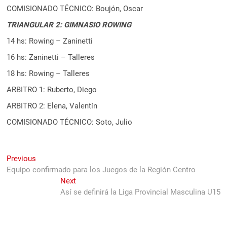
COMISIONADO TÉCNICO: Boujón, Oscar
TRIANGULAR 2: GIMNASIO ROWING
14 hs: Rowing – Zaninetti
16 hs: Zaninetti – Talleres
18 hs: Rowing – Talleres
ARBITRO 1: Ruberto, Diego
ARBITRO 2: Elena, Valentín
COMISIONADO TÉCNICO: Soto, Julio
Navegación
Previous
Previous
post:
Equipo confirmado para los Juegos de la Región Centro
de
Next
Next
entradas
post:
Así se definirá la Liga Provincial Masculina U15